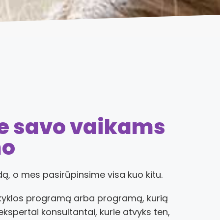
te savo vaikams
mo
ą, o mes pasirūpinsime visa kuo kitu.
okyklos programą arba programą, kurią
spertai konsultantai, kurie atvyks ten,