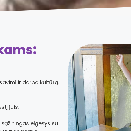
ikams:
avimi ir darbo kultūrą.
tį jais.
 sąžiningas elgesys su