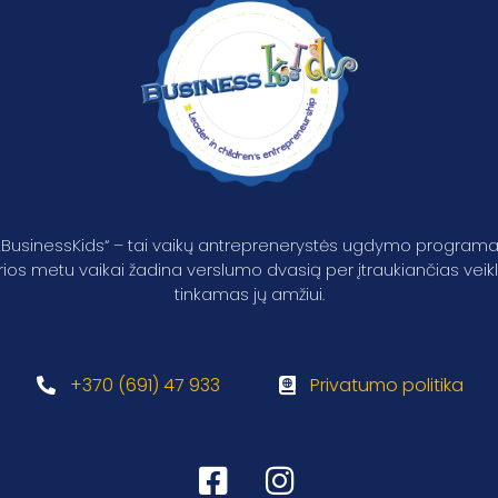
„BusinessKids“ – tai vaikų antreprenerystės ugdymo programa
rios metu vaikai žadina verslumo dvasią per įtraukiančias veik
tinkamas jų amžiui.
+370 (691) 47 933
Privatumo politika