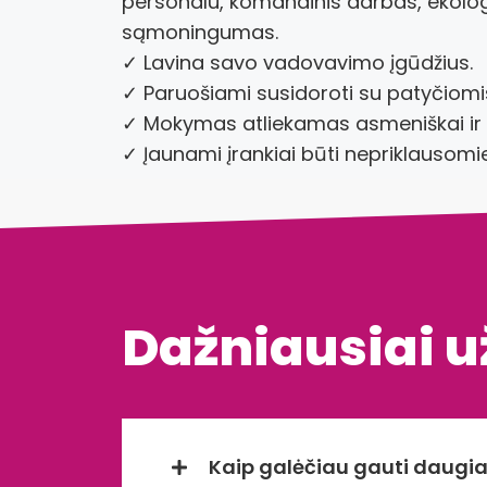
personalu, komandinis darbas, ekologij
sąmoningumas.
✓ Lavina savo vadovavimo įgūdžius.
✓ Paruošiami susidoroti su patyčiomis 
✓ Mokymas atliekamas asmeniškai ir p
✓ Įaunami įrankiai būti nepriklausom
Dažniausiai 
Kaip galėčiau gauti daugia