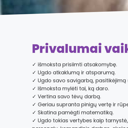
Privalumai va
✓ išmoksta prisiimti atsakomybę.
✓ Ugdo atkaklumą ir atsparumą.
✓ Ugdo savo savigarbą, pasitikėjimą s
✓ Išmoksta mylėti tai, ką daro.
✓ Vertina savo tėvų darbą.
✓ Geriau supranta pinigų vertę ir rūpes
✓ Skatina pamėgti matematiką.
✓ Ugdo tokias vertybes kaip tarnystė,