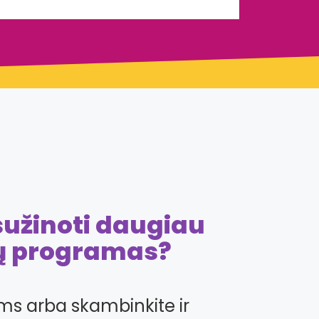
 sužinoti daugiau
ų programas?
s arba skambinkite ir