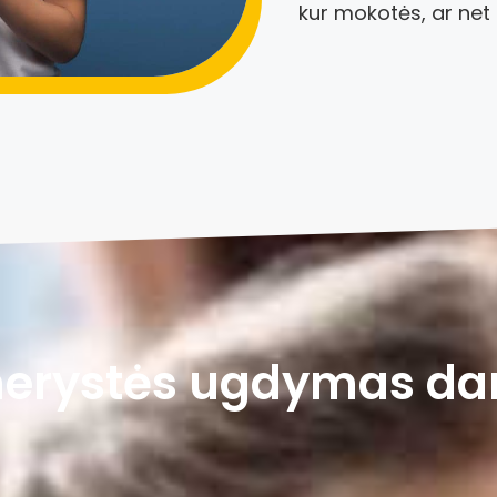
kur mokotės, ar net 
nerystės ugdymas daro