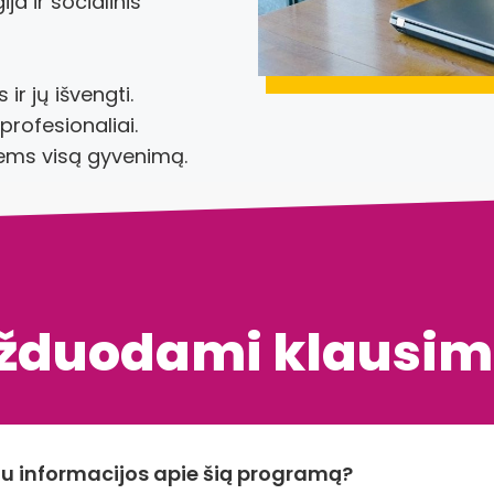
a ir socialinis
ir jų išvengti.
rofesionaliai.
iems visą gyvenimą.
užduodami klausim
u informacijos apie šią programą?