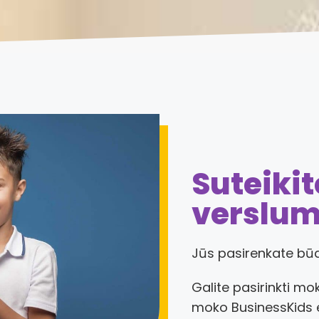
Suteiki
verslu
Jūs pasirenkate būd
Galite pasirinkti m
moko BusinessKids ek