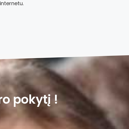
internetu.
 pokytį !